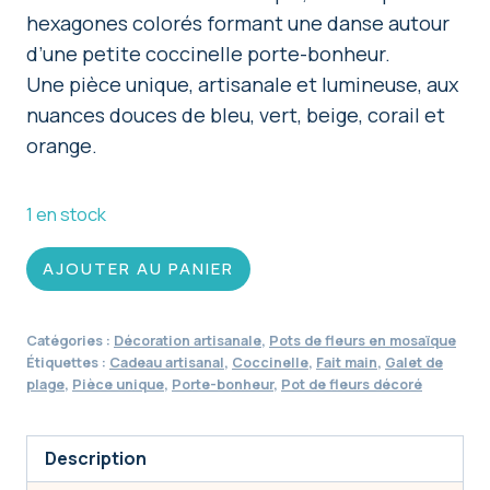
hexagones colorés formant une danse autour
d’une petite coccinelle porte-bonheur.
Une pièce unique, artisanale et lumineuse, aux
nuances douces de bleu, vert, beige, corail et
orange.
1 en stock
quantité
AJOUTER AU PANIER
de
Pot
Catégories :
Décoration artisanale
,
Pots de fleurs en mosaïque
de
Étiquettes :
Cadeau artisanal
,
Coccinelle
,
Fait main
,
Galet de
fleurs
plage
,
Pièce unique
,
Porte-bonheur
,
Pot de fleurs décoré
en
mosaïque
Description
"Dantza"