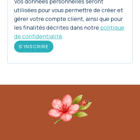
Vos données personnelles seront
t
utilisées pour vous permettre de créer et
gérer votre compte client, ainsi que pour
o
les finalités décrites dans notre
politique
i
de confidentialité
.
r
S’INSCRIRE
e