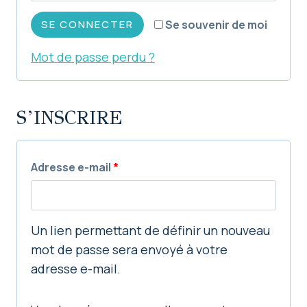
l
a
SE CONNECTER
Se souvenir de moi
i
t
Mot de passe perdu ?
g
o
a
i
S’INSCRIRE
t
r
o
e
i
O
Adresse e-mail
*
r
b
e
l
Un lien permettant de définir un nouveau
i
mot de passe sera envoyé à votre
adresse e-mail.
g
a