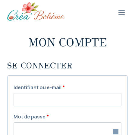
Aller
au
contenu
MON COMPTE
SE CONNECTER
O
Identifiant ou e-mail
*
b
l
O
Mot de passe
*
i
b
g