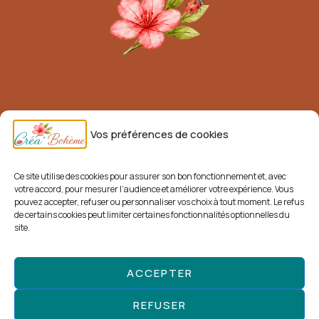
Mentions légales
Vos préférences de cookies
Conditions générales de vente (CGV)
Livraisons et retours
Ce site utilise des cookies pour assurer son bon fonctionnement et, avec
votre accord, pour mesurer l’audience et améliorer votre expérience. Vous
Politique de confidentialité
pouvez accepter, refuser ou personnaliser vos choix à tout moment. Le refus
de certains cookies peut limiter certaines fonctionnalités optionnelles du
Politique de cookies
site.
ACCEPTER
Facebook
Pinterest
REFUSER