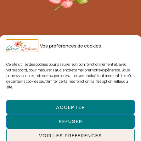
Mentions légales
Vos préférences de cookies
Conditions générales de vente (CGV)
Livraisons et retours
Ce site utilise des cookies pour assurer son bon fonctionnement et, avec
votre accord, pour mesurer l’audience et améliorer votre expérience. Vous
Politique de confidentialité
pouvez accepter, refuser ou personnaliser vos choix à tout moment. Le refus
de certains cookies peut limiter certaines fonctionnalités optionnelles du
Politique de cookies
site.
ACCEPTER
Facebook
Pinterest
REFUSER
© 2025-2026 Créa'Bohème - Tous droits réservés
VOIR LES PRÉFÉRENCES
Marque déposée auprès de l’INPI – Atelier artisanal du