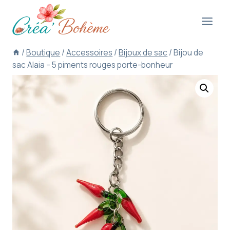
Aller
au
contenu
/
Boutique
/
Accessoires
/
Bijoux de sac
/
Bijou de
sac Alaia – 5 piments rouges porte-bonheur