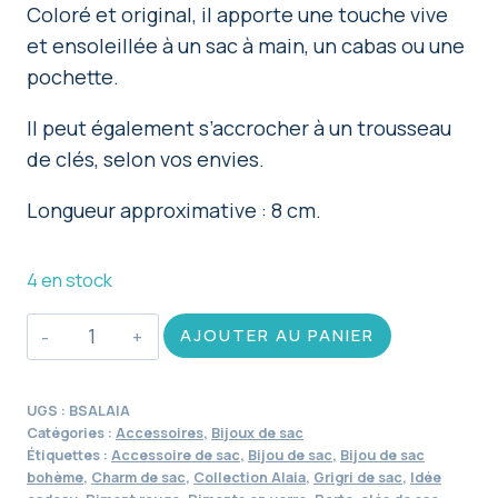
Coloré et original, il apporte une touche vive
et ensoleillée à un sac à main, un cabas ou une
pochette.
Il peut également s’accrocher à un trousseau
de clés, selon vos envies.
Longueur approximative : 8 cm.
4 en stock
quantité
AJOUTER AU PANIER
de
Bijou
UGS :
BSALAIA
de
Catégories :
Accessoires
,
Bijoux de sac
sac
Étiquettes :
Accessoire de sac
,
Bijou de sac
,
Bijou de sac
bohème
,
Charm de sac
,
Collection Alaia
,
Grigri de sac
,
Idée
Alaia