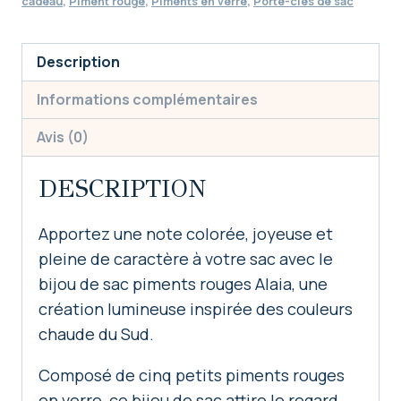
cadeau
,
Piment rouge
,
Piments en verre
,
Porte-clés de sac
-
5
Description
piments
rouges
Informations complémentaires
porte-
Avis (0)
bonheur
DESCRIPTION
Apportez une note colorée, joyeuse et
pleine de caractère à votre sac avec le
bijou de sac piments rouges Alaia, une
création lumineuse inspirée des couleurs
chaude du Sud.
Composé de cinq petits piments rouges
en verre, ce bijou de sac attire le regard