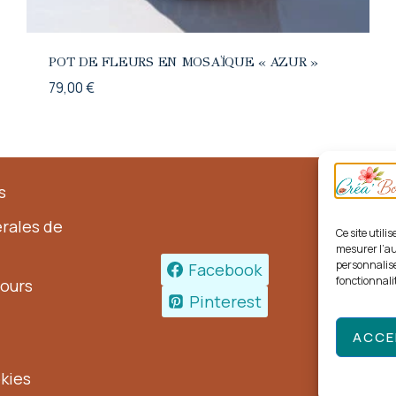
POT DE FLEURS EN MOSAÏQUE « AZUR »
79,00
€
s
rales de
Ce site util
mesurer l’au
personnalise
Facebook
fonctionnalit
tours
Pinterest
ACCE
© 2025
Marque
okies