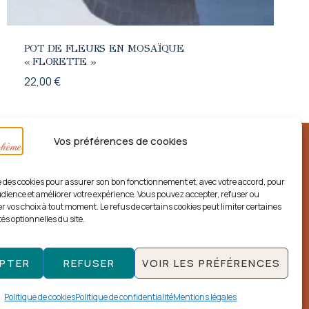
POT DE FLEURS EN MOSAÏQUE
« FLORETTE »
22,00
€
Vos préférences de cookies
ise des cookies pour assurer son bon fonctionnement et, avec votre accord, pour
dience et améliorer votre expérience. Vous pouvez accepter, refuser ou
r vos choix à tout moment. Le refus de certains cookies peut limiter certaines
és optionnelles du site.
PTER
REFUSER
VOIR LES PRÉFÉRENCES
-2026 Créa'Bohème - Tous droits réservés
 déposée auprès de l’INPI – Atelier artisanal du Pays Basque
Politique de cookies
Politique de confidentialité
Mentions légales