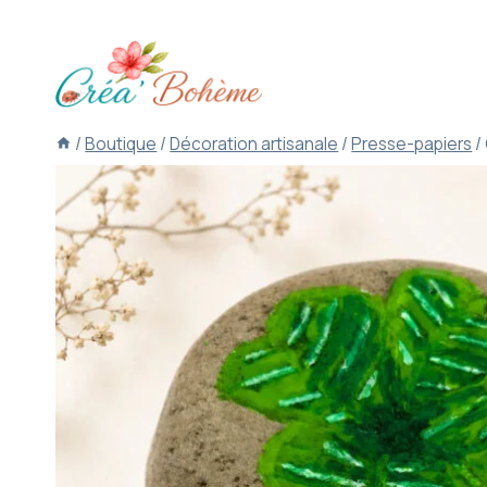
Aller
au
contenu
/
Boutique
/
Décoration artisanale
/
Presse-papiers
/