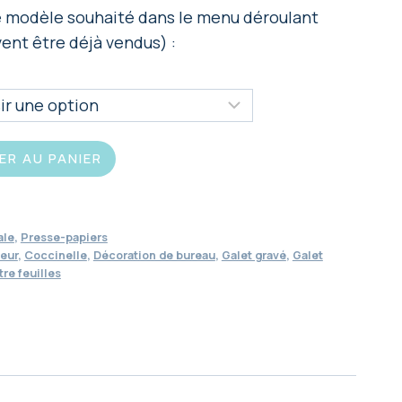
le modèle souhaité dans le menu déroulant
ent être déjà vendus) :
ER AU PANIER
ale
,
Presse-papiers
eur
,
Coccinelle
,
Décoration de bureau
,
Galet gravé
,
Galet
tre feuilles