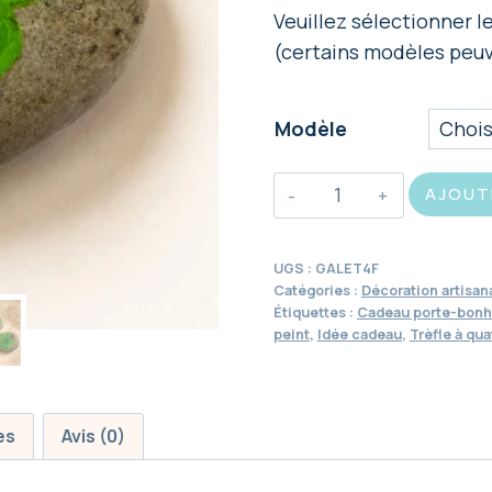
Veuillez sélectionner 
(certains modèles peuv
Modèle
quantité
AJOUT
de
Galet
UGS :
GALET4F
porte-
Catégories :
Décoration artisan
bonheur
Étiquettes :
Cadeau porte-bonh
peint
,
Idée cadeau
,
Trèfle à qua
Trèfle
à
quatre
feuilles
es
Avis (0)