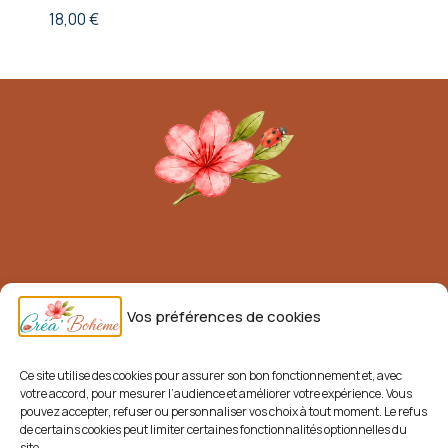
18,00
€
Mentions légales
Vos préférences de cookies
Conditions générales de vente (CGV)
Livraisons et retours
Ce site utilise des cookies pour assurer son bon fonctionnement et, avec
votre accord, pour mesurer l’audience et améliorer votre expérience. Vous
Politique de confidentialité
pouvez accepter, refuser ou personnaliser vos choix à tout moment. Le refus
de certains cookies peut limiter certaines fonctionnalités optionnelles du
site.