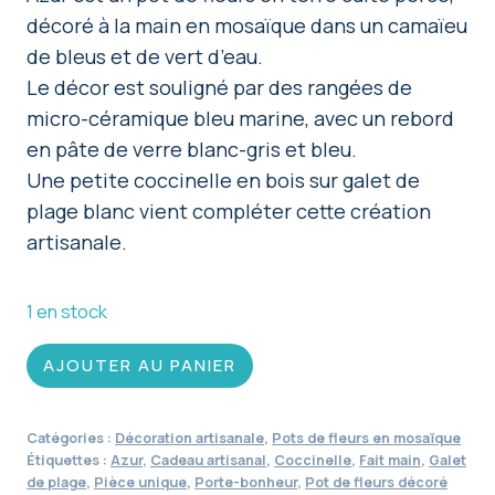
décoré à la main en mosaïque dans un camaïeu
de bleus et de vert d’eau.
Le décor est souligné par des rangées de
micro-céramique bleu marine, avec un rebord
en pâte de verre blanc-gris et bleu.
Une petite coccinelle en bois sur galet de
plage blanc vient compléter cette création
artisanale.
1 en stock
quantité
AJOUTER AU PANIER
de
Pot
Catégories :
Décoration artisanale
,
Pots de fleurs en mosaïque
de
Étiquettes :
Azur
,
Cadeau artisanal
,
Coccinelle
,
Fait main
,
Galet
fleurs
de plage
,
Pièce unique
,
Porte-bonheur
,
Pot de fleurs décoré