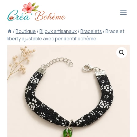
Aller
au
contenu
/
Boutique
/
Bijoux artisanaux
/
Bracelets
/
Bracelet
liberty ajustable avec pendentif bohème