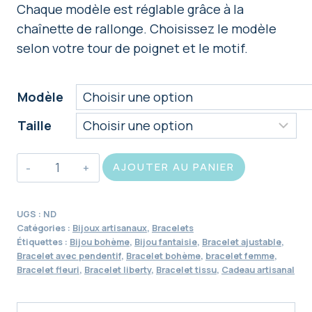
Chaque modèle est réglable grâce à la
chaînette de rallonge. Choisissez le modèle
selon votre tour de poignet et le motif.
Modèle
Taille
quantité
AJOUTER AU PANIER
de
Bracelet
UGS :
ND
liberty
Catégories :
Bijoux artisanaux
,
Bracelets
ajustable
Étiquettes :
Bijou bohème
,
Bijou fantaisie
,
Bracelet ajustable
,
Bracelet avec pendentif
,
Bracelet bohème
,
bracelet femme
,
avec
Bracelet fleuri
,
Bracelet liberty
,
Bracelet tissu
,
Cadeau artisanal
pendentif
bohème