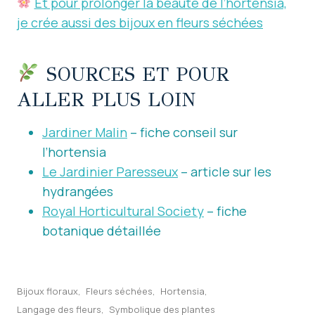
Et pour prolonger la beauté de l’hortensia,
je crée aussi des bijoux en fleurs séchées
SOURCES ET POUR
ALLER PLUS LOIN
Jardiner Malin
– fiche conseil sur
l’hortensia
Le Jardinier Paresseux
– article sur les
hydrangées
Royal Horticultural Society
– fiche
botanique détaillée
Étiquettes
Bijoux floraux
Fleurs séchées
Hortensia
de
Langage des fleurs
Symbolique des plantes