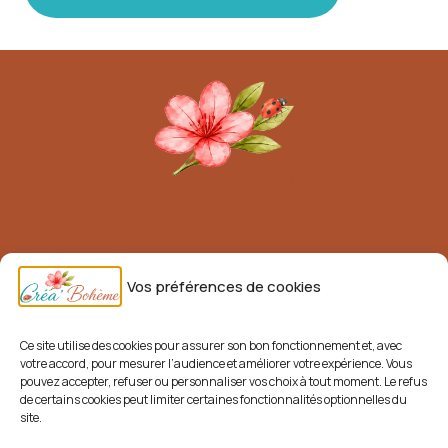
Mentions légales
Vos préférences de cookies
Conditions générales de vente (CGV)
Livraisons et retours
Ce site utilise des cookies pour assurer son bon fonctionnement et, avec
votre accord, pour mesurer l’audience et améliorer votre expérience. Vous
Politique de confidentialité
pouvez accepter, refuser ou personnaliser vos choix à tout moment. Le refus
de certains cookies peut limiter certaines fonctionnalités optionnelles du
Politique de cookies
site.