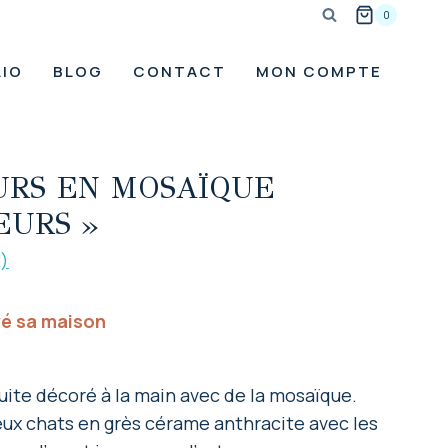
0
IO
BLOG
CONTACT
MON COMPTE
URS EN MOSAÏQUE
EURS »
t)
vé sa maison
cuite décoré à la main avec de la mosaïque.
ux chats en grès cérame anthracite avec les