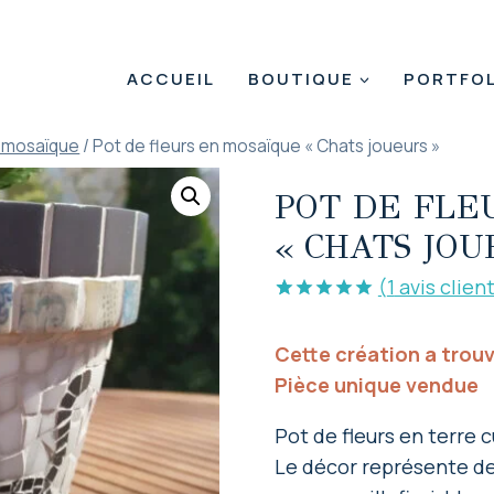
ACCUEIL
BOUTIQUE
PORTFOL
n mosaïque
/
Pot de fleurs en mosaïque « Chats joueurs »
POT DE FLE
« CHATS JOU
(
1
avis clien
Noté
1
5.00
sur 5 basé
Cette création a trou
sur
notation
client
Pièce unique vendue
Pot de fleurs en terre 
Le décor représente de