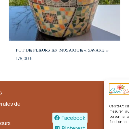
POT DE FLEURS EN MOSAÏQUE « SAVANE »
179,00
€
s
rales de
Ce site util
mesurer l’au
personnalise
Facebook
fonctionnalit
tours
Pinterest