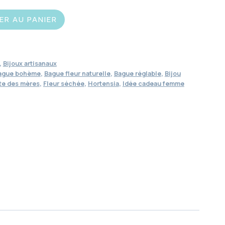
ER AU PANIER
,
Bijoux artisanaux
ague bohème
,
Bague fleur naturelle
,
Bague réglable
,
Bijou
te des mères
,
Fleur séchée
,
Hortensia
,
Idée cadeau femme