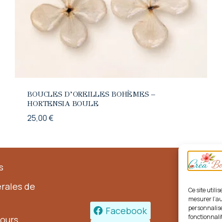
BOUCLES D’OREILLES BOHÈMES –
HORTENSIA BOULE
25,00
€
s
rales de
Ce site util
mesurer l’au
personnalise
Facebook
fonctionnalit
tours