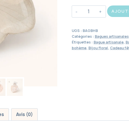
quantité
AJOUT
de
Bague
UGS :
BAGBHB
bohème
Catégories :
Bagues artisanales
-
Étiquettes :
Bague artisanale
,
B
bohème
,
Bijou floral
,
Cadeau fê
Hortensia
boule
es
Avis (0)