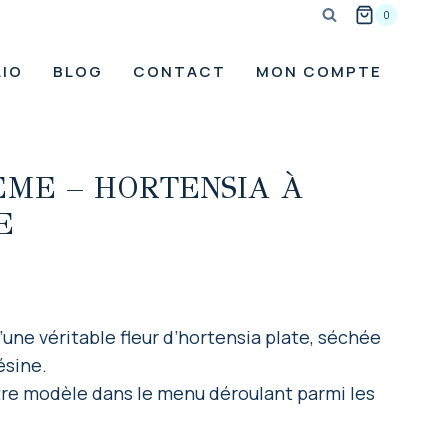
0
IO
BLOG
CONTACT
MON COMPTE
ME – HORTENSIA À
E
ne véritable fleur d’hortensia plate, séchée
ésine.
tre modèle dans le menu déroulant parmi les