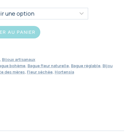
ER AU PANIER
,
Bijoux artisanaux
ague bohème
,
Bague fleur naturelle
,
Bague réglable
,
Bijou
te des mères
,
Fleur séchée
,
Hortensia