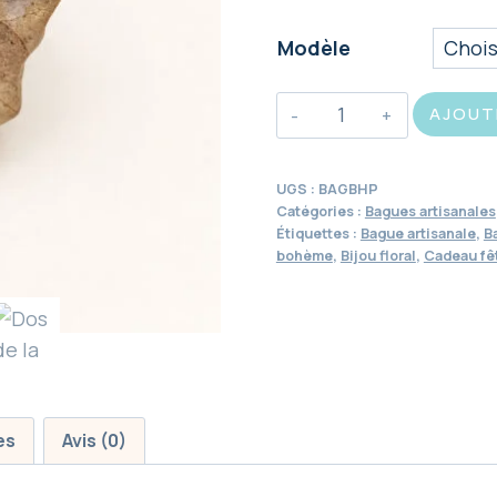
Modèle
quantité
AJOUT
de
Bague
UGS :
BAGBHP
bohème
Catégories :
Bagues artisanales
-
Étiquettes :
Bague artisanale
,
B
bohème
,
Bijou floral
,
Cadeau fê
Hortensia
à
fleur
plate
es
Avis (0)