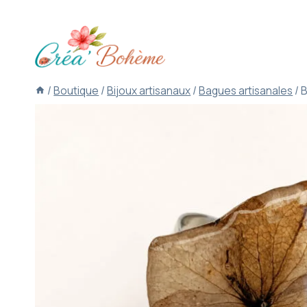
Aller
au
contenu
/
Boutique
/
Bijoux artisanaux
/
Bagues artisanales
/
B