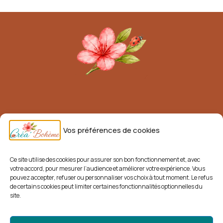
TYPES
DE
COLLIERS
Mentions légales
Vos préférences de cookies
Conditions générales de vente (CGV)
Livraisons et retours
Ce site utilise des cookies pour assurer son bon fonctionnement et, avec
votre accord, pour mesurer l’audience et améliorer votre expérience. Vous
Politique de confidentialité
pouvez accepter, refuser ou personnaliser vos choix à tout moment. Le refus
de certains cookies peut limiter certaines fonctionnalités optionnelles du
Politique de cookies
site.